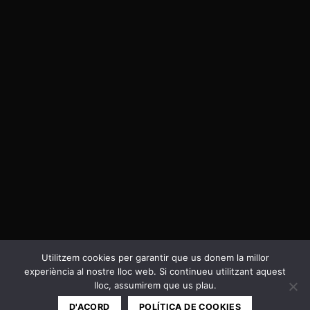
Utilitzem cookies per garantir que us donem la millor
experiència al nostre lloc web. Si continueu utilitzant aquest
Política de privacitat i Cookies
lloc, assumirem que us plau.
Copyright 2026 ©
Cal Negre
D'ACORD
POLÍTICA DE COOKIES