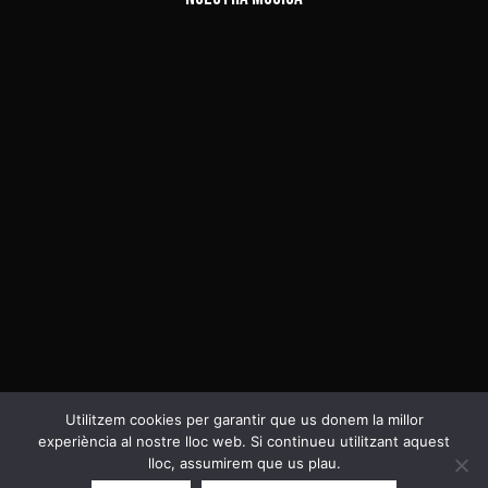
Utilitzem cookies per garantir que us donem la millor
experiència al nostre lloc web. Si continueu utilitzant aquest
Política de privacitat i Cookies
lloc, assumirem que us plau.
Copyright 2026 ©
Cal Negre